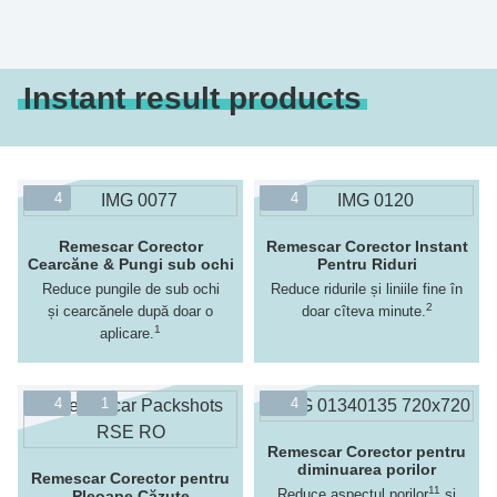
Instant result products
4
4
Remescar Corector
Remescar Corector Instant
Cearcăne & Pungi sub ochi
Pentru Riduri
Reduce pungile de sub ochi
Reduce ridurile și liniile fine în
2
și cearcănele după doar o
doar cîteva minute.
1
aplicare.
4
1
4
Remescar Corector pentru
diminuarea porilor
Remescar Corector pentru
11
Reduce aspectul porilor
și
Pleoape Căzute